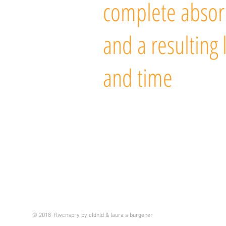
complete absor
and a resulting 
and time
© 2018 flwcnspry by cldnld & laura s burgener