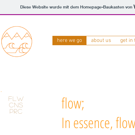
Diese Website wurde mit dem Homepage-Baukasten von
here we go
about us
get in
flow;​
FLW
CNS
PRC
In essence, flow